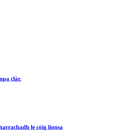
mpa clàr.
rrachadh le còig lionsa