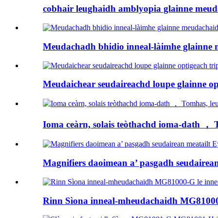
cobhair leughaidh amblyopia glainne meud
Meudachadh bhidio inneal-làimhe glainne
Meudaichear seudaireachd loupe glainne opt
Ioma ceàrn, solais teòthachd ioma-dath ， 
Magnifiers daoimean a’ pasgadh seudairea
Rinn Sìona inneal-mheudachaidh MG81000-G