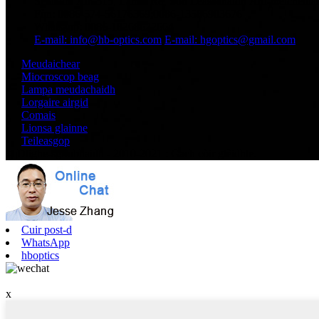
Seòladh: Àir. 515, Lamei Rd, Sòn Leasachaidh Àrd-theicneòla
Fòn: 0086-574-56176369;0086-13586903676
Whatsapp: 0086-18268622664
E-mail: info@hb-optics.com
E-mail: hgoptics@gmail.com
Meudaichear
Miocroscop beag
Lampa meudachaidh
Lorgaire airgid
Comais
Lionsa glainne
Teileasgop
© Dlighe-sgrìobhaidh - 2010-2021 : Gach còir glèidhte.
Cuir post-d
WhatsApp
hboptics
x