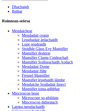
Dhachaigh
Bathar
Roinnean-seòrsa
Meudaichear
Meudadair ceann
Leughadair àrdachaidh
Lupe seudraidh
Stoidhle Glass Eye Magnifier
Magnifier desktop
Magnifier Clamp Cuideachail
Magnifier Soillseachadh Aodach
Meudadair Dome
Meudadair fillte
Fresnel Magnifier
Magnifier leughaidh làimhe
Meudaiche Sealladair Insect
Magnifier ioma-adhbhar
Miocroscop beag
Microscope so-ghiùlain
Miocroscop didseatach
Lampa meudachaidh