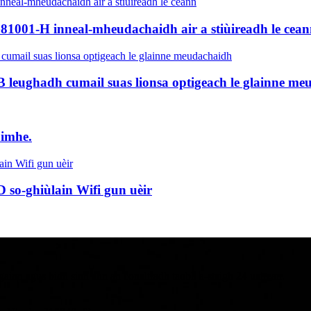
1001-H inneal-mheudachaidh air a stiùireadh le cea
 leughadh cumail suas lionsa optigeach le glainne me
àimhe.
so-ghiùlain Wifi gun uèir
ugainn agus bidh sinn ann an conaltradh taobh a-staigh 24 uairean.