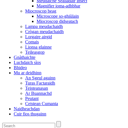
Meudaiche Sealladair Insect
Magnifier ioma-adhbhar
Miocroscop beag
Microscope so-ghiùlain
Miocroscop didseatach
Lampa meudachaidh
Crògan meudachaidh
Lorgaire airgid
Comais
Lionsa glainne
Teileasgop
Gnàthaichte
Luchdaich sìos
Bhideo
Mu ar deidhinn
An Sgeul againn
Turas Factaraidh
Teisteanasan
Ar Buannachd
Peutant
Ceistean Cumanta
Naidheachdan
Cuir fios thugainn