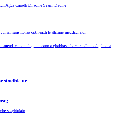
...
e stoidhle ùr
beag