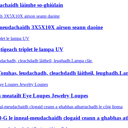
achaidh làimhe so-ghiùlain
 meudachaidh 3X5X10X airson seann daoine
igeach triplet le lampa UV
Tomhas, leudachadh, cleachdadh làitheil, leughadh.La
n meatailt Eye Loupes Jewelry Loupes
 le inneal-meudachaidh clogaid ceann a ghabhas atha