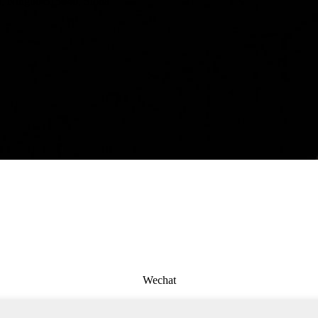
s, Ningbo 315040, Sìona
Wechat