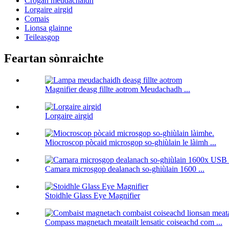
Crògan meudachaidh
Lorgaire airgid
Comais
Lionsa glainne
Teileasgop
Feartan sònraichte
Magnifier deasg fillte aotrom Meudachadh ...
Lorgaire airgid
Miocroscop pòcaid microsgop so-ghiùlain le làimh ...
Camara microsgop dealanach so-ghiùlain 1600 ...
Stoidhle Glass Eye Magnifier
Compass magnetach meatailt lensatic coiseachd com ...