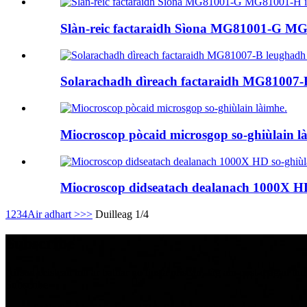
Slàn-reic factaraidh Sìona MG81001-G MG8
Solarachadh dìreach factaraidh MG81007-B
Miocroscop pòcaid microsgop so-ghiùlain l
Miocroscop didseatach dealanach 1000X HD 
1
2
3
4
Air adhart >
>>
Duilleag 1/4
Subscribe
Airson ceistean mu ar bathar no liosta prìsean, fàg am post-d agad th
Subscribe