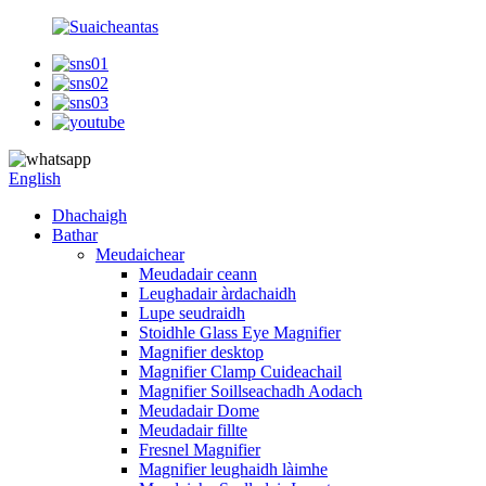
English
Dhachaigh
Bathar
Meudaichear
Meudadair ceann
Leughadair àrdachaidh
Lupe seudraidh
Stoidhle Glass Eye Magnifier
Magnifier desktop
Magnifier Clamp Cuideachail
Magnifier Soillseachadh Aodach
Meudadair Dome
Meudadair fillte
Fresnel Magnifier
Magnifier leughaidh làimhe