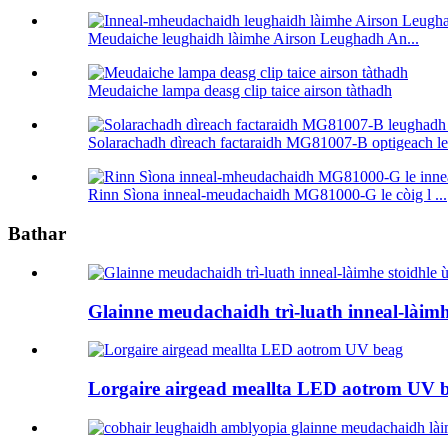
Meudaiche leughaidh làimhe Airson Leughadh An...
Meudaiche lampa deasg clip taice airson tàthadh
Solarachadh dìreach factaraidh MG81007-B optigeach le 
Rinn Sìona inneal-meudachaidh MG81000-G le còig l ...
Bathar
Glainne meudachaidh trì-luath inneal-làimh
Lorgaire airgead meallta LED aotrom UV 