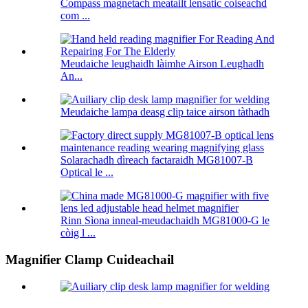
Compass magnetach meatailt lensatic coiseachd
com ...
Meudaiche leughaidh làimhe Airson Leughadh
An...
Meudaiche lampa deasg clip taice airson tàthadh
Solarachadh dìreach factaraidh MG81007-B
Optical le ...
Rinn Sìona inneal-meudachaidh MG81000-G le
còig l ...
Magnifier Clamp Cuideachail