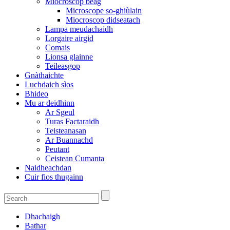
Miocroscop beag
Microscope so-ghiùlain
Miocroscop didseatach
Lampa meudachaidh
Lorgaire airgid
Comais
Lionsa glainne
Teileasgop
Gnàthaichte
Luchdaich sìos
Bhideo
Mu ar deidhinn
Ar Sgeul
Turas Factaraidh
Teisteanasan
Ar Buannachd
Peutant
Ceistean Cumanta
Naidheachdan
Cuir fios thugainn
Dhachaigh
Bathar