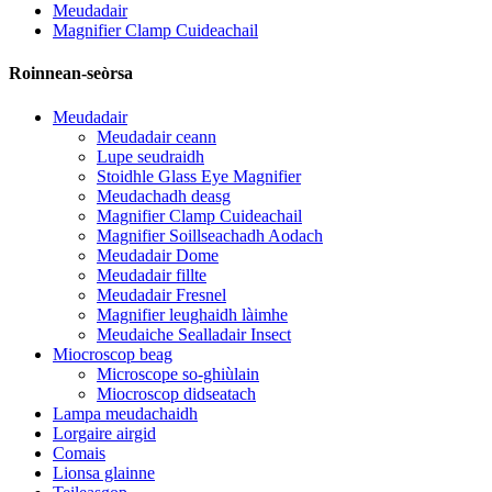
Meudadair
Magnifier Clamp Cuideachail
Roinnean-seòrsa
Meudadair
Meudadair ceann
Lupe seudraidh
Stoidhle Glass Eye Magnifier
Meudachadh deasg
Magnifier Clamp Cuideachail
Magnifier Soillseachadh Aodach
Meudadair Dome
Meudadair fillte
Meudadair Fresnel
Magnifier leughaidh làimhe
Meudaiche Sealladair Insect
Miocroscop beag
Microscope so-ghiùlain
Miocroscop didseatach
Lampa meudachaidh
Lorgaire airgid
Comais
Lionsa glainne