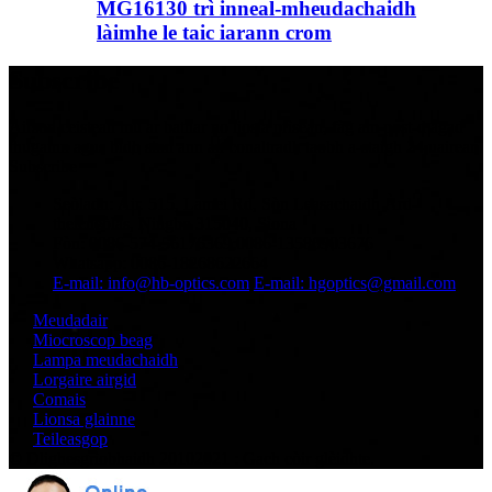
MG16130 trì inneal-mheudachaidh
làimhe le taic iarann ​​​​crom
Subscribe
Airson ceistean mu ar bathar no liosta prìsean, fàg am post-d agad
thugainn agus bidh sinn ann an conaltradh taobh a-staigh 24 uairean.
Subscribe
Seòladh: Àir. 515, Lamei Rd, Sòn Leasachaidh Àrd-
theicneòlas, Ningbo 315040, Sìona
Fòn: 0086-574-56176369;0086-13586903676
Whatsapp: 0086-18268622664
E-mail: info@hb-optics.com
E-mail: hgoptics@gmail.com
Meudadair
Miocroscop beag
Lampa meudachaidh
Lorgaire airgid
Comais
Lionsa glainne
Teileasgop
© Dlighesgrìobhaidh 20102021 : Gach còir glèidhte.