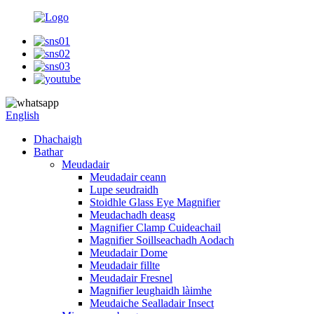
English
Dhachaigh
Bathar
Meudadair
Meudadair ceann
Lupe seudraidh
Stoidhle Glass Eye Magnifier
Meudachadh deasg
Magnifier Clamp Cuideachail
Magnifier Soillseachadh Aodach
Meudadair Dome
Meudadair fillte
Meudadair Fresnel
Magnifier leughaidh làimhe
Meudaiche Sealladair Insect