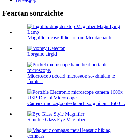
Teileasgop
Feartan sònraichte
Magnifier deasg fillte aotrom Meudachadh ...
Lorgaire airgid
Miocroscop pòcaid microsgop so-ghiùlain le
làimh ...
Camara microsgop dealanach so-ghiùlain 1600 ...
Stoidhle Glass Eye Magnifier