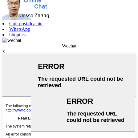
Cuir post-dealain
WhatsApp
hboptics
Wechat
x