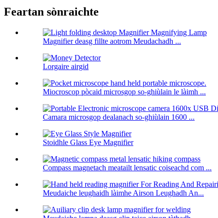
Feartan sònraichte
Magnifier deasg fillte aotrom Meudachadh ...
Lorgaire airgid
Miocroscop pòcaid microsgop so-ghiùlain le làimh ...
Camara microsgop dealanach so-ghiùlain 1600 ...
Stoidhle Glass Eye Magnifier
Compass magnetach meatailt lensatic coiseachd com ...
Meudaiche leughaidh làimhe Airson Leughadh An...