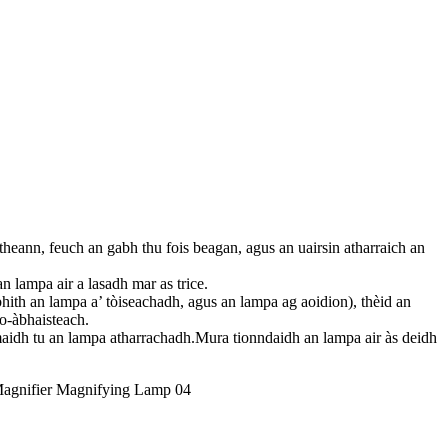
heann, feuch an gabh thu fois beagan, agus an uairsin atharraich an
n lampa air a lasadh mar as trice.
hith an lampa a’ tòiseachadh, agus an lampa ag aoidion), thèid an
o-àbhaisteach.
umaidh tu an lampa atharrachadh.Mura tionndaidh an lampa air às deidh