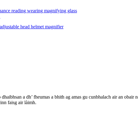
.
no dhaibhsan a dh’ fheumas a bhith ag amas gu cunbhalach air an obair no
inn faisg air làimh.