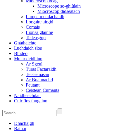
Miocroscop beag
Microscope so-ghiùlain
Miocroscop didseatach
Lampa meudachaidh
Lorgaire airgid
Comais
Lionsa glainne
Teileasgop
Gnàthaichte
Luchdaich sìos
Bhideo
Mu ar deidhinn
Ar Sgeul
Turas Factaraidh
Teisteanasan
Ar Buannachd
Peutant
Ceistean Cumanta
Naidheachdan
Cuir fios thugainn
Dhachaigh
Bathar