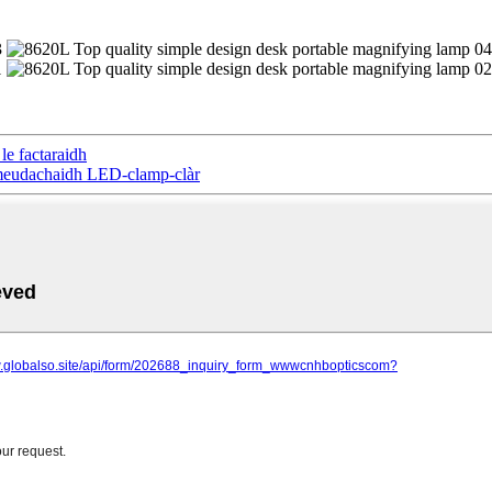
e factaraidh
 meudachaidh LED-clamp-clàr