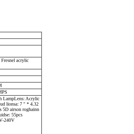
 Fresnel acrylic
M
MPS
h LampLens: Acrylic
ud lionsa: 7 ″ * 4.32
s 5D airson roghainn
uidse: 55pcs
0V-240V