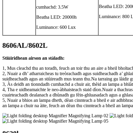
Beatha LED: 200
cumhachd: 3.5W
Luminance: 800 
Beatha LED: 20000h
Luminance: 600 Lux
8606AL/8602L
Stiùiridhean airson an stàladh:
1, Mus cleachd thu an toradh, feuch an toir thu an aire a bheil bholtac
2, Nuair a dh’ atharraicheas tu treòrachadh agus suidheachadh a’ ghla
suidheachadh agus an stiùireadh mus teann thu.Na tarraing gu làidir g
3, Às deidh an tionndadh cumhachd a chuir air, thèid an lampa a bhlàth
4, Tha e uidheamaichte le neo-àbhaisteach staid dìon.Nuair a thachras
cuairteachadh dealanach a dhùnadh gu fèin-ghluasadach agus a ghlasa
5, Nuair a bhios an lampa dheth, dèan cinnteach a bheil e air adhbhra
an lampa a chuir na àite, feuch an dèan thu cinnteach a bheil an lam