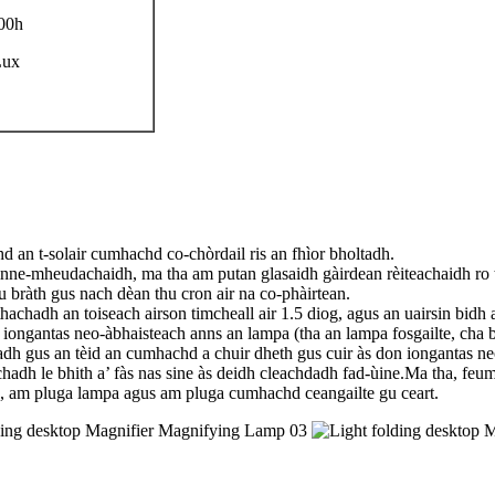
00h
Lux
hd an t-solair cumhachd co-chòrdail ris an fhìor bholtadh.
inne-mheudachaidh, ma tha am putan glasaidh gàirdean rèiteachaidh ro t
u bràth gus nach dèan thu cron air na co-phàirtean.
achadh an toiseach airson timcheall air 1.5 diog, agus an uairsin bidh a
 iongantas neo-àbhaisteach anns an lampa (tha an lampa fosgailte, cha b
dh gus an tèid an cumhachd a chuir dheth gus cuir às don iongantas ne
chadh le bhith a’ fàs nas sine às deidh cleachdadh fad-ùine.Ma tha, fe
pa, am pluga lampa agus am pluga cumhachd ceangailte gu ceart.