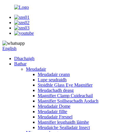
English
Dhachaigh
Bathar
Meudadair
Meudadair ceann
Lupe seudraidh
Stoidhle Glass Eye Magnifier
Meudachadh deasg
Magnifier Clamp Cuideachail
Magnifier Soillseachadh Aodach
Meudadair Dome
Meudadair fillte
Meudadair Fresnel
Magnifier leughaidh làimhe
Meudaiche Sealladair Insect