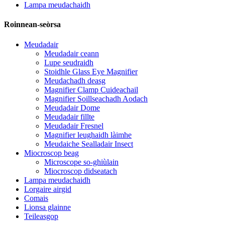
Lampa meudachaidh
Roinnean-seòrsa
Meudadair
Meudadair ceann
Lupe seudraidh
Stoidhle Glass Eye Magnifier
Meudachadh deasg
Magnifier Clamp Cuideachail
Magnifier Soillseachadh Aodach
Meudadair Dome
Meudadair fillte
Meudadair Fresnel
Magnifier leughaidh làimhe
Meudaiche Sealladair Insect
Miocroscop beag
Microscope so-ghiùlain
Miocroscop didseatach
Lampa meudachaidh
Lorgaire airgid
Comais
Lionsa glainne
Teileasgop