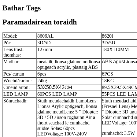
Bathar Tags
Paramadairean toraidh
M
odel:
8606AL
8620l
P
òr:
3
D
/5
D
3
D
/5
D
L
ens trast-
127
mm
180X1
10
MM
thomhas:
M
adhar:
meatailt, lionsa glainne no lionsa
ABS agus
Lionsa
optigeach acrylic, plastaig ABS
P
cs/ cartan
6
pcs
6
PCS
W
ochd/carton:
24
kg
18
KG
C
meud arton:
53X50.5X42
CM
89.5X39.5X49
C
L
ED LAMP
60PCS LED LAMP
55PCS LED LA
Sònrachadh:
Stuth meudachaidh LampLens:
Stuth meudachaid
Lionsa Arylic optigeach, lionsa
(Fresnel Lens) Me
glainne meudLens: 5 ″ Diopter:
″ Diopter: 3D agu
3D / 5D airson roghainn Air a
Solar cumhachd s
thoirt seachad le cumhachd
LEDVoltage: 10
suidse Solas: 60pcs
cumhachd: 3.5W
LEDVoltage: 100V-240V