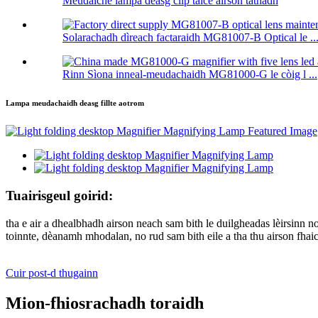
Meudaiche lampa deasg clip taice airson tàthadh
Solarachadh dìreach factaraidh MG81007-B Optical le ..
Rinn Sìona inneal-meudachaidh MG81000-G le còig l ...
Lampa meudachaidh deasg fillte aotrom
Tuairisgeul goirid:
tha e air a dhealbhadh airson neach sam bith le duilgheadas lèirsinn 
toinnte, dèanamh mhodalan, no rud sam bith eile a tha thu airson fhaic
Cuir post-d thugainn
Mion-fhiosrachadh toraidh