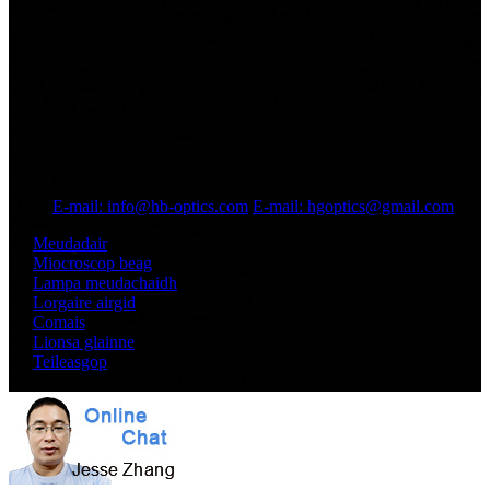
Subscribe
Airson ceistean mu ar bathar no liosta prìsean, fàg am post-d agad
thugainn agus bidh sinn ann an conaltradh taobh a-staigh 24 uairean.
Subscribe
Seòladh: Àir. 515, Lamei Rd, Sòn Leasachaidh Àrd-
theicneòlas, Ningbo 315040, Sìona
Fòn: 0086-574-56176369;0086-13586903676
Whatsapp: 0086-18268622664
E-mail: info@hb-optics.com
E-mail: hgoptics@gmail.com
Meudadair
Miocroscop beag
Lampa meudachaidh
Lorgaire airgid
Comais
Lionsa glainne
Teileasgop
© Dlighesgrìobhaidh 20102021 : Gach còir glèidhte.