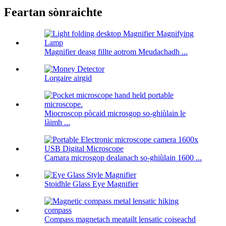
Feartan sònraichte
Magnifier deasg fillte aotrom Meudachadh ...
Lorgaire airgid
Miocroscop pòcaid microsgop so-ghiùlain le
làimh ...
Camara microsgop dealanach so-ghiùlain 1600 ...
Stoidhle Glass Eye Magnifier
Compass magnetach meatailt lensatic coiseachd