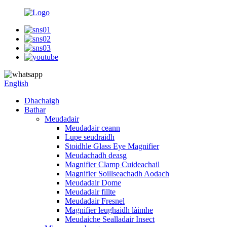
English
Dhachaigh
Bathar
Meudadair
Meudadair ceann
Lupe seudraidh
Stoidhle Glass Eye Magnifier
Meudachadh deasg
Magnifier Clamp Cuideachail
Magnifier Soillseachadh Aodach
Meudadair Dome
Meudadair fillte
Meudadair Fresnel
Magnifier leughaidh làimhe
Meudaiche Sealladair Insect