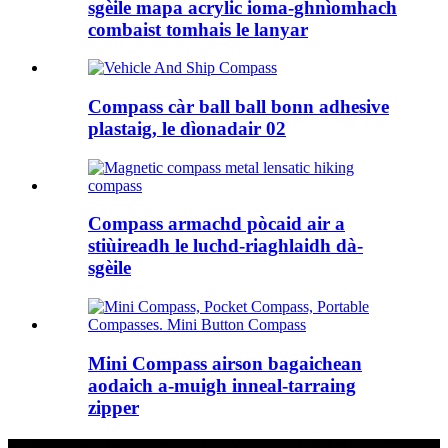
sgèile mapa acrylic ioma-ghnìomhach
combaist tomhais le lanyar
Compass càr ball ball bonn adhesive
plastaig, le dìonadair 02
Compass armachd pòcaid air a
stiùireadh le luchd-riaghlaidh dà-
sgèile
Mini Compass airson bagaichean
aodaich a-muigh inneal-tarraing
zipper