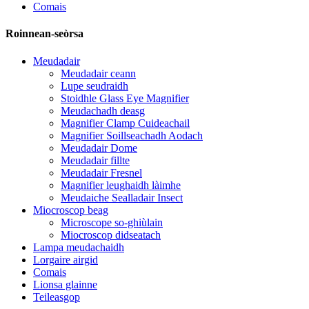
Comais
Roinnean-seòrsa
Meudadair
Meudadair ceann
Lupe seudraidh
Stoidhle Glass Eye Magnifier
Meudachadh deasg
Magnifier Clamp Cuideachail
Magnifier Soillseachadh Aodach
Meudadair Dome
Meudadair fillte
Meudadair Fresnel
Magnifier leughaidh làimhe
Meudaiche Sealladair Insect
Miocroscop beag
Microscope so-ghiùlain
Miocroscop didseatach
Lampa meudachaidh
Lorgaire airgid
Comais
Lionsa glainne
Teileasgop