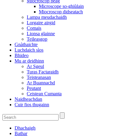
Miocroscop beag
Microscope so-ghiùlain
Miocroscop didseatach
Lampa meudachaidh
Lorgaire airgid
Comais
Lionsa glainne
Teileasgop
Gnàthaichte
Luchdaich sìos
Bhideo
Mu ar deidhinn
Ar Sgeul
Turas Factaraidh
Teisteanasan
Ar Buannachd
Peutant
Ceistean Cumanta
Naidheachdan
Cuir fios thugainn
Dhachaigh
Bathar