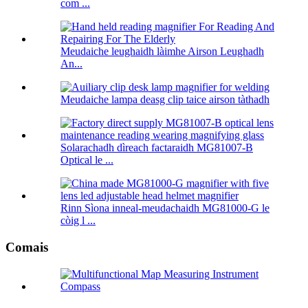
com ...
Meudaiche leughaidh làimhe Airson Leughadh
An...
Meudaiche lampa deasg clip taice airson tàthadh
Solarachadh dìreach factaraidh MG81007-B
Optical le ...
Rinn Sìona inneal-meudachaidh MG81000-G le
còig l ...
Comais