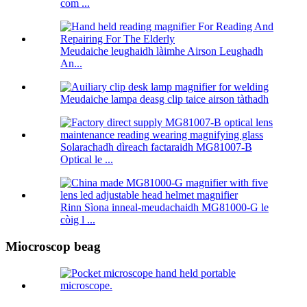
com ...
Meudaiche leughaidh làimhe Airson Leughadh
An...
Meudaiche lampa deasg clip taice airson tàthadh
Solarachadh dìreach factaraidh MG81007-B
Optical le ...
Rinn Sìona inneal-meudachaidh MG81000-G le
còig l ...
Miocroscop beag