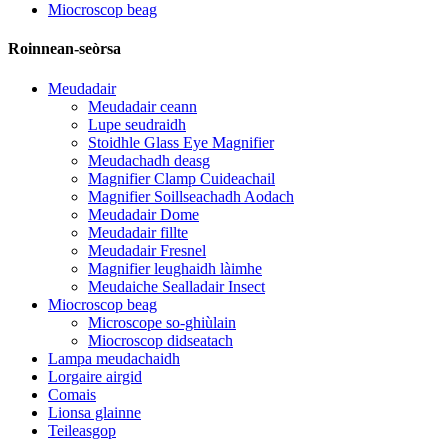
Miocroscop beag
Roinnean-seòrsa
Meudadair
Meudadair ceann
Lupe seudraidh
Stoidhle Glass Eye Magnifier
Meudachadh deasg
Magnifier Clamp Cuideachail
Magnifier Soillseachadh Aodach
Meudadair Dome
Meudadair fillte
Meudadair Fresnel
Magnifier leughaidh làimhe
Meudaiche Sealladair Insect
Miocroscop beag
Microscope so-ghiùlain
Miocroscop didseatach
Lampa meudachaidh
Lorgaire airgid
Comais
Lionsa glainne
Teileasgop