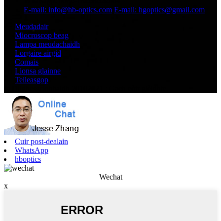
Whatsapp: 0086-18268622664
E-mail: info@hb-optics.com
E-mail: hgoptics@gmail.com
Meudadair
Miocroscop beag
Lampa meudachaidh
Lorgaire airgid
Comais
Lionsa glainne
Teileasgop
© Dlighesgrìobhaidh 20102021 : Gach còir glèidhte.
Cuir post-dealain
WhatsApp
hboptics
Wechat
x