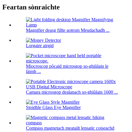
Feartan sònraichte
Magnifier deasg fillte aotrom Meudachadh ...
Lorgaire airgid
Miocroscop pòcaid microsgop so-ghiùlain le
làimh ...
Camara microsgop dealanach so-ghiùlain 1600 ...
Stoidhle Glass Eye Magnifier
Compass magnetach meatailt lensatic coiseachd