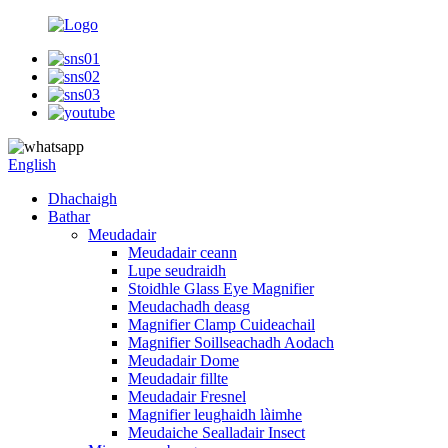
English
Dhachaigh
Bathar
Meudadair
Meudadair ceann
Lupe seudraidh
Stoidhle Glass Eye Magnifier
Meudachadh deasg
Magnifier Clamp Cuideachail
Magnifier Soillseachadh Aodach
Meudadair Dome
Meudadair fillte
Meudadair Fresnel
Magnifier leughaidh làimhe
Meudaiche Sealladair Insect