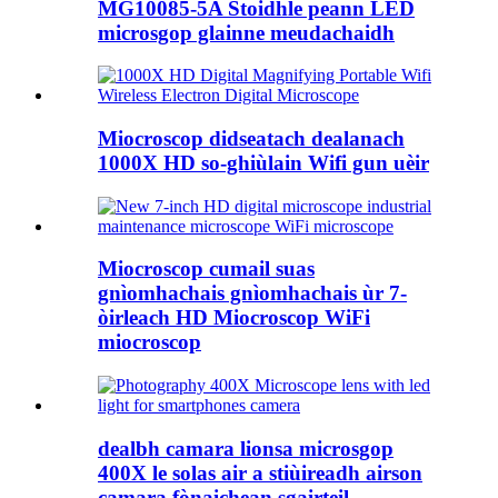
MG10085-5A Stoidhle peann LED
microsgop glainne meudachaidh
Miocroscop didseatach dealanach
1000X HD so-ghiùlain Wifi gun uèir
Miocroscop cumail suas
gnìomhachais gnìomhachais ùr 7-
òirleach HD Miocroscop WiFi
miocroscop
dealbh camara lionsa microsgop
400X le solas air a stiùireadh airson
camara fònaichean sgairteil