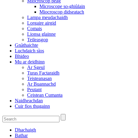
Miocroscop beag
Microscope so-ghiùlain
Miocroscop didseatach
Lampa meudachaidh
Lorgaire airgid
Comais
Lionsa glainne
Teileasgop
Gnàthaichte
Luchdaich sìos
Bhideo
Mu ar deidhinn
Ar Sgeul
Turas Factaraidh
Teisteanasan
Ar Buannachd
Peutant
Ceistean Cumanta
Naidheachdan
Cuir fios thugainn
Dhachaigh
Bathar