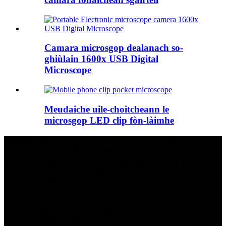
Camara microsgop dealanach so-
ghiùlain 1600x USB Digital
Microscope
Meudaiche uile-choitcheann le
microsgop LED clip fòn-làimhe
Subscribe
Airson ceistean mu ar bathar no liosta prìsean, fàg am post-d agad
thugainn agus bidh sinn ann an conaltradh taobh a-staigh 24 uairean.
Subscribe
Seòladh: Àir. 515, Lamei Rd, Sòn Leasachaidh Àrd-
theicneòlas, Ningbo 315040, Sìona
Fòn: 0086-574-56176369;0086-13586903676