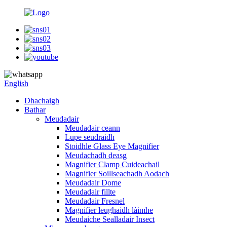
English
Dhachaigh
Bathar
Meudadair
Meudadair ceann
Lupe seudraidh
Stoidhle Glass Eye Magnifier
Meudachadh deasg
Magnifier Clamp Cuideachail
Magnifier Soillseachadh Aodach
Meudadair Dome
Meudadair fillte
Meudadair Fresnel
Magnifier leughaidh làimhe
Meudaiche Sealladair Insect