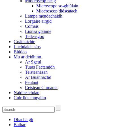
Miocroscop beag
Microscope so-ghiùlain
Miocroscop didseatach
Lampa meudachaidh
Lorgaire airgid
Comais
Lionsa glainne
Teileasgop
Gnàthaichte
Luchdaich sìos
Bhideo
Mu ar deidhinn
Ar Sgeul
Turas Factaraidh
Teisteanasan
Ar Buannachd
Peutant
Ceistean Cumanta
Naidheachdan
Cuir fios thugainn
Dhachaigh
Bathar