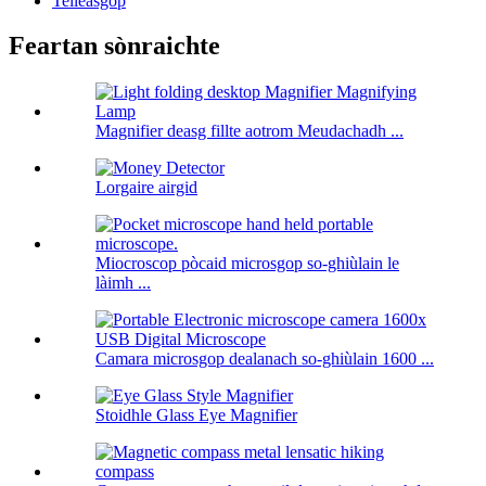
Teileasgop
Feartan sònraichte
Magnifier deasg fillte aotrom Meudachadh ...
Lorgaire airgid
Miocroscop pòcaid microsgop so-ghiùlain le
làimh ...
Camara microsgop dealanach so-ghiùlain 1600 ...
Stoidhle Glass Eye Magnifier