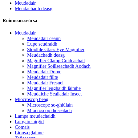
Meudadair
Meudachadh deasg
Roinnean-seòrsa
Meudadair
Meudadair ceann
Lupe seudraidh
Stoidhle Glass Eye Magnifier
Meudachadh deasg
Magnifier Clamp Cuideachail
Magnifier Soillseachadh Aodach
Meudadair Dome
Meudadair fillte
Meudadair Fresnel
Magnifier leughaidh làimhe
Meudaiche Sealladair Insect
Miocroscop beag
Microscope so-ghiùlain
Miocroscop didseatach
Lampa meudachaidh
Lorgaire airgid
Comais
Lionsa glainne