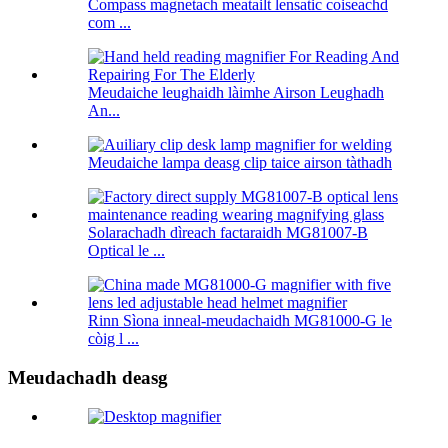
Compass magnetach meatailt lensatic coiseachd
com ...
Meudaiche leughaidh làimhe Airson Leughadh
An...
Meudaiche lampa deasg clip taice airson tàthadh
Solarachadh dìreach factaraidh MG81007-B
Optical le ...
Rinn Sìona inneal-meudachaidh MG81000-G le
còig l ...
Meudachadh deasg