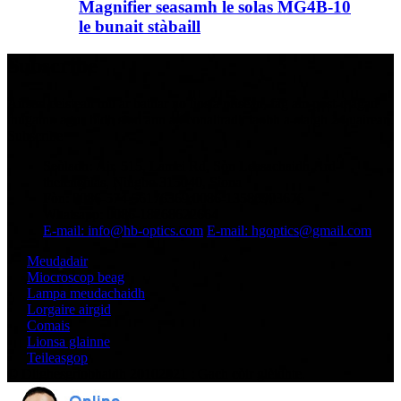
Magnifier seasamh le solas MG4B-10
le bunait stàbaill
Subscribe
Airson ceistean mu ar bathar no liosta prìsean, fàg am post-d agad
thugainn agus bidh sinn ann an conaltradh taobh a-staigh 24 uairean.
Subscribe
Seòladh: Àir. 515, Lamei Rd, Sòn Leasachaidh Àrd-
theicneòlas, Ningbo 315040, Sìona
Fòn: 0086-574-56176369;0086-13586903676
Whatsapp: 0086-18268622664
E-mail: info@hb-optics.com
E-mail: hgoptics@gmail.com
Meudadair
Miocroscop beag
Lampa meudachaidh
Lorgaire airgid
Comais
Lionsa glainne
Teileasgop
© Dlighesgrìobhaidh 20102021 : Gach còir glèidhte.